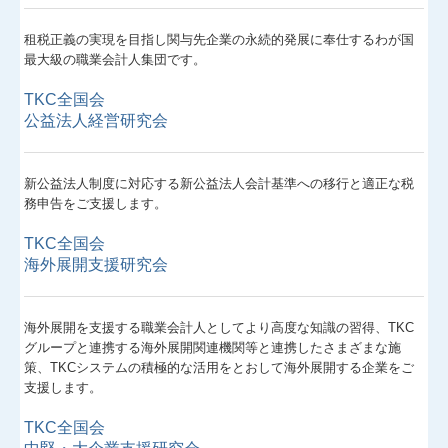
租税正義の実現を目指し関与先企業の永続的発展に奉仕するわが国
よくある質問
最大級の職業会計人集団です。
料金について
TKC全国会
公益法人経営研究会
関連リンク
新公益法人制度に対応する新公益法人会計基準への移行と適正な税
リンク集
務申告をご支援します。
お問合せ
TKC全国会
海外展開支援研究会
FX4クラウド
海外展開を支援する職業会計人としてより高度な知識の習得、TKC
社会福祉法人の皆様へ
グループと連携する海外展開関連機関等と連携したさまざまな施
策、TKCシステムの積極的な活用をとおして海外展開する企業をご
補助金・助成金・融資情報
支援します。
関与先向け融資商品ご紹介
TKC全国会