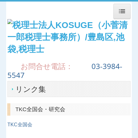
トップページ
お知らせ
事務所紹介
お問合せ電話：
03-3984-
5547
経営理念
リンク集
職員紹介
交通案内
TKC全国会・研究会
業務案内
TKC全国会
セミナー案内