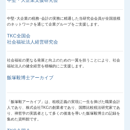
中堅・大企業支援研究会
経営者お役立ち情報
中堅･大企業の税務･会計の実務に精通した当研究会会員が全国規模
経営者オススメ情報
のネットワークを通じて企業グループをご支援します。
Q&A経営相談
TKC全国会
社会福祉法人経営研究会
税務カレンダー
社会福祉の更なる発展と向上のための一翼を担うことにより、社会
税務Q&A
福祉法人の健全経営を積極的にご支援します。
お客様の声
飯塚毅博士アーカイブ
TKCシステムQ&A
「飯塚毅アーカイブ」は、租税正義の実現に一生を捧げた職業会計
社会福祉法人会計Q&A
人であり、株式会社TKCの創業者であり、国際比較税法研究家であ
り、禅哲学の実践者として多くの後進を導いた飯塚毅博士の記録を
経営革新等支援機関とは
集めた資料館です。