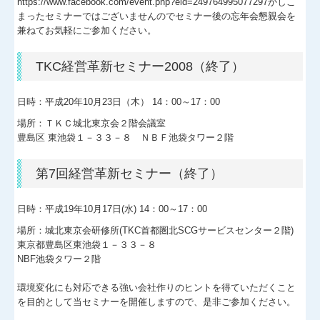
https://www.facebook.com/event.php?eid=249764995077297かしこ
まったセミナーではございませんのでセミナー後の忘年会懇親会を
兼ねてお気軽にご参加ください。
TKC経営革新セミナー2008（終了）
日時：平成20年10月23日（木） 14：00～17：00
場所：ＴＫＣ城北東京会２階会議室
豊島区 東池袋１－３３－８ ＮＢＦ池袋タワー２階
第7回経営革新セミナー（終了）
日時：平成19年10月17日(水) 14：00～17：00
場所：城北東京会研修所(TKC首都圏北SCGサービスセンター２階)
東京都豊島区東池袋１－３３－８
NBF池袋タワー２階
環境変化にも対応できる強い会社作りのヒントを得ていただくこと
を目的として当セミナーを開催しますので、是非ご参加ください。