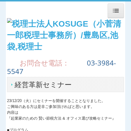
トップページ
お知らせ
事務所紹介
お問合せ電話：
03-3984-
5547
経営理念
経営革新セミナー
職員紹介
交通案内
23/12/20（火）にセミナーを開催することとなりました。
ご興味のある方は是非ご参加頂ければと思います。
内容は
業務案内
『起業家のための 賢い節税方法 & オフィス選び攻略セミナー』
セミナー案内
■プログラム