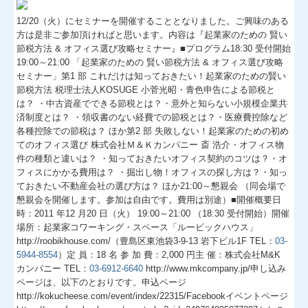
12/20（火）にセミナーを開催することとなりました。ご興味のある
方は是非ご参加頂ければと思います。内容は『起業家のための 賢い
節税方法 & オフィス選び攻略セミナー』■プログラム18:30 受付開始
19:00～21:00 「起業家のための 賢い節税方法 & オフィス選び攻略
セミナー」第1 部 これだけは知っておきたい！起業家のための賢い
節税方法 税理士法人KOSUGE 小菅光昭・青色申告による節税と
は？ ・中古資産でできる節税とは？・意外と知らない小規模企業共
済制度とは？ ・領収書のない経費での節税とは？・医療費控除など
各種控除での節税は？ ほか第2 部 失敗しない！起業家のための初め
てのオフィス選び 株式会社Ｍ＆Ｋカンパニー 斎 浩介・オフィス物
件の種類と違いは？ ・知っておきたいオフィス契約のコツは？・オ
フィスにかかる費用は？ ・掘出し物！オフィスの探し方は？・知っ
ておきたい不動産会社の選び方は？ ほか21:00～懇親会 （同会場で
懇親会を開催します。参加は自由です。費用は別途）■開催概要日
時：2011 年12 月20 日（火） 19:00～21:00 （18:30 受付開始）開催
場所：起業家コワーキング・スペース「ルービックハウス」
http://roobikhouse.com/（豊島区東池袋3-9-13 岩下ビル1F TEL：
03-
5944-8554
）定 員：18 名 参 加 費：2,000 円主 催：株式会社M&K
カンパニー TEL：
03-6912-6640
http://www.mkcompany.jp/申し込み
ページは、以下のとおりです。申込ページ
http://kokucheese.com/event/index/22315/Facebookイベントページ