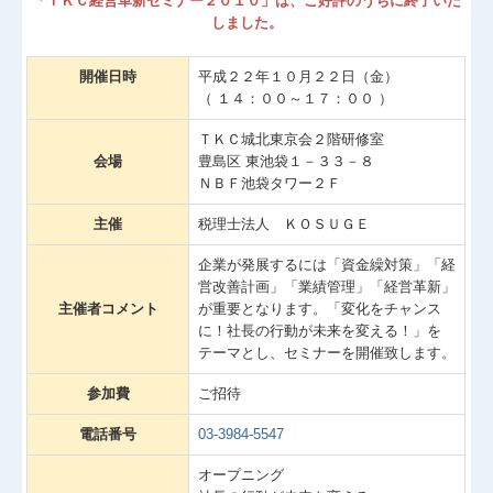
「ＴＫＣ経営革新セミナー２０１０」は、ご好評のうちに終了いた
経営改善計画の策定支援
しました。
経営改善オンデマンド講座
開催日時
平成２２年１０月２２日（金）
（ １４：００～１７：００ ）
ＴＫＣ城北東京会２階研修室
会場
豊島区 東池袋１－３３－８
ＮＢＦ池袋タワー２Ｆ
主催
税理士法人 ＫＯＳＵＧＥ
企業が発展するには「資金繰対策」「経
営改善計画」「業績管理」「経営革新」
主催者コメント
が重要となります。「変化をチャンス
に！社長の行動が未来を変える！」を
テーマとし、セミナーを開催致します。
参加費
ご招待
電話番号
03-3984-5547
オープニング