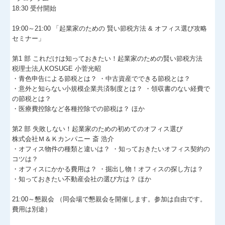
18:30 受付開始
よくある質問
19:00～21:00 「起業家のための 賢い節税方法 & オフィス選び攻略
セミナー」
料金について
第1 部 これだけは知っておきたい！起業家のための賢い節税方法
関連リンク
税理士法人KOSUGE 小菅光昭
・青色申告による節税とは？ ・中古資産でできる節税とは？
・意外と知らない小規模企業共済制度とは？ ・領収書のない経費で
リンク集
の節税とは？
・医療費控除など各種控除での節税は？ ほか
お問合せ
第2 部 失敗しない！起業家のための初めてのオフィス選び
株式会社Ｍ＆Ｋカンパニー 斎 浩介
FX4クラウド
・オフィス物件の種類と違いは？ ・知っておきたいオフィス契約の
コツは？
社会福祉法人の皆様へ
・オフィスにかかる費用は？ ・掘出し物！オフィスの探し方は？
・知っておきたい不動産会社の選び方は？ ほか
補助金・助成金・融資情報
21:00～懇親会 （同会場で懇親会を開催します。参加は自由です。
費用は別途）
関与先向け融資商品ご紹介