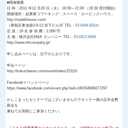
■開催概要
経営者お役立ち情報
日 時：2011 年12 月20 日（火） 19:00～21:00 （18:30 受付開始）
開催場所：起業家コワーキング・スペース「ルービックハウス」
http://roobikhouse.com/
経営者オススメ情報
（豊島区東池袋3-9-13 岩下ビル1F TEL：
03-5944-8554
）
定 員：18 名 参 加 費：2,000 円
Q&A経営相談
主 催：株式会社M&K カンパニー TEL：
03-6912-6640
http://www.mkcompany.jp/
税務カレンダー
申し込みページは、以下のとおりです。
税務Q&A
申込ページ
http://kokucheese.com/event/index/22315/
お客様の声
Facebookイベントページ
https://www.facebook.com/event.php?eid=249764995077297
TKCシステムQ&A
かしこまったセミナーではございませんのでセミナー後の忘年会懇
社会福祉法人会計Q&A
親会を
兼ねてお気軽にご参加ください。
経営革新等支援機関とは